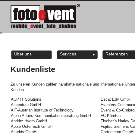
Über uns
Services
Referenzen
Kundenliste
Zu unseren Kunden zählen namhafte nationale und internationale Untern
Kunden.
ACP IT Solutions
Escat Edv GmbH
Accenture GmbH
Eventery Communi
AIT-Austrian Institute of Technology
Event & Co-Christo
Alpha Affairs Kommunikationsberatung GmbH
FC-Kärnten
Andritz Hydro GmbH
Fischer´s Harley D
Apple Österreich GmbH
Fujitsu Siemens C
Actebis GmbH
Gartenteam GmbH