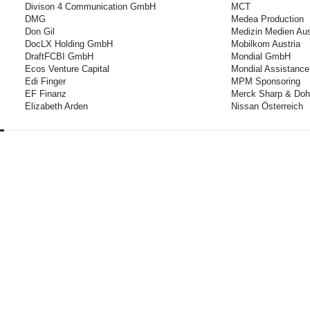
Divison 4 Communication GmbH
MCT
DMG
Medea Production
Don Gil
Medizin Medien Aus
DocLX Holding GmbH
Mobilkom Austria
DraftFCBI GmbH
Mondial GmbH
Ecos Venture Capital
Mondial Assistance 
Edi Finger
MPM Sponsoring
EF Finanz
Merck Sharp & D
Elizabeth Arden
Nissan Österreich