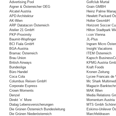
Advertising Pool
Golfclub Murtal
Aigner & Österreicher OEG
Grain GMBH
Alcatel Austria
Heinz Palme Mana
APD Architektur
Hewlett Packard Ö
AK-Wien
Holter GesmbH
ARP Datatacon Österreich
Horizont Soccer Cu
Atelier 21 GmbH
Hilton Stadtpark Wi
PKP-Proximity
i.con Vienna
Baumit-Wopfinger
JL-Plus
BCI Fiala GmbH
Ingram Micro Öster
BGA-Austria
Insight Vacations
Bramac Österreich
ITEM Österreich
Brau Union
Kapsch Business
British Airways
KPMG Austria Gm
Bundesliga
Kraft Foods
Büro Handel
Kronen Zeitung
Coca Cola
Lycee Francais de 
Columbus Reisen GmbH
Mc Shark Multimed
Corporate Express
Magazin Banktechn
Crown Moments
MAK Wien
Denzel
Media Relations G
Direkt ´n´ More
Momentum Austri
Dialag Lebensversicherungen
MTS Gmbh Schönn
Die Grünen Österreich Bundesleitung
Eskimo-Unilever Ös
Die Grünen Niederösterreich
Marchfeldrasen