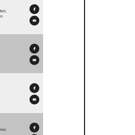
eln,
en
ines