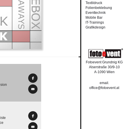
Textildruck
Folienbeklebung
Eventtechnik
Mobile Bar
IT-Trainings
Grafikdesign
Fotoevent Grundnig KG
Alserstraße 30/9-10
A-1090 Wien
email.
nsion
office@fotoevent.at
iste
ice