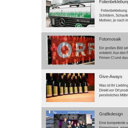
Folienbeklebun
Folienbeklebung &
Schildern, Schauf
Motiven, je nach i
Fotomosaik
Ein großes Bild se
entsteht. Aus den 
Firmen CI und das 
Give-Aways
Was ist Ihr Lieblin
Direkt vor Ort pro
persönliches Mitbri
Grafikdesign
Eine kompetente un
Firmenlogos, einer