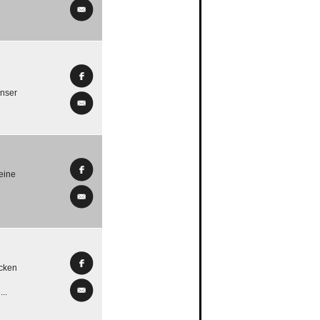
unser
 eine
ucken
..