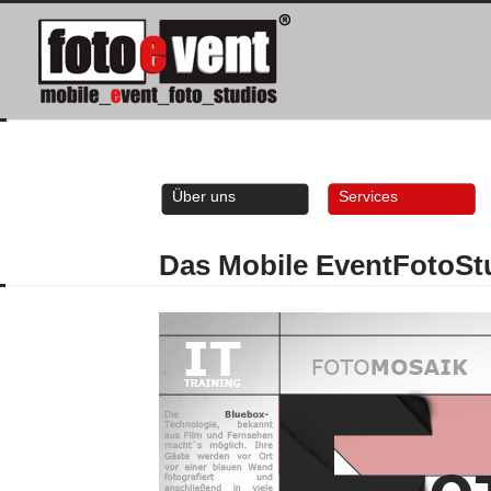
Über uns
Services
Das Mobile EventFotoSt