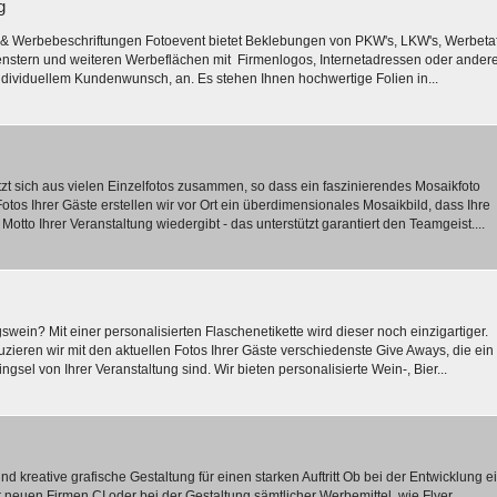
g
 Werbebeschriftungen Fotoevent bietet Beklebungen von PKW's, LKW's, Werbetaf
enstern und weiteren Werbeflächen mit Firmenlogos, Internetadressen oder ander
ndividuellem Kundenwunsch, an. Es stehen Ihnen hochwertige Folien in...
tzt sich aus vielen Einzelfotos zusammen, so dass ein faszinierendes Mosaikfoto
Fotos Ihrer Gäste erstellen wir vor Ort ein überdimensionales Mosaikbild, dass Ihre
Motto Ihrer Veranstaltung wiedergibt - das unterstützt garantiert den Teamgeist....
gswein? Mit einer personalisierten Flaschenetikette wird dieser noch einzigartiger.
duzieren wir mit den aktuellen Fotos Ihrer Gäste verschiedenste Give Aways, die ein
ngsel von Ihrer Veranstaltung sind. Wir bieten personalisierte Wein-, Bier...
d kreative grafische Gestaltung für einen starken Auftritt Ob bei der Entwicklung e
 neuen Firmen CI oder bei der Gestaltung sämtlicher Werbemittel, wie Flyer,