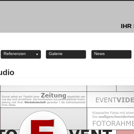
IHR
Referenzen
Galerie
News
udio