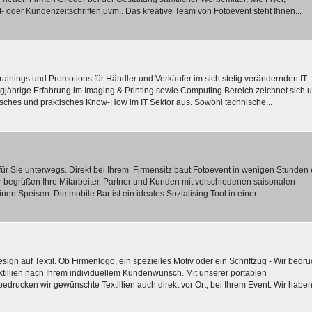
 oder Kundenzeitschriften,uvm.. Das kreative Team von Fotoevent steht Ihnen...
ainings und Promotions für Händler und Verkäufer im sich stetig verändernden IT
ngjährige Erfahrung im Imaging & Printing sowie Computing Bereich zeichnet sich 
sches und praktisches Know-How im IT Sektor aus. Sowohl technische...
 für Sie unterwegs. Direkt bei Ihrem Firmensitz baut Fotoevent in wenigen Stunden
r begrüßen Ihre Mitarbeiter, Partner und Kunden mit verschiedenen saisonalen
en Speisen. Die mobile Bar ist ein ideales Sozialising Tool in einer...
esign auf Textil. Ob Firmenlogo, ein spezielles Motiv oder ein Schriftzug - Wir bedr
xtillien nach Ihrem individuellem Kundenwunsch. Mit unserer portablen
bedrucken wir gewünschte Textillien auch direkt vor Ort, bei Ihrem Event. Wir haben.