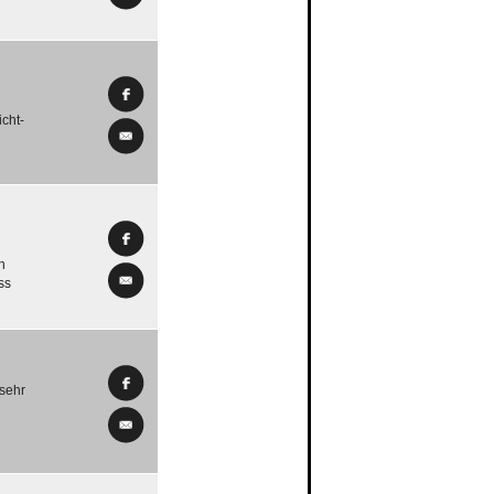
icht-
h
ss
 sehr