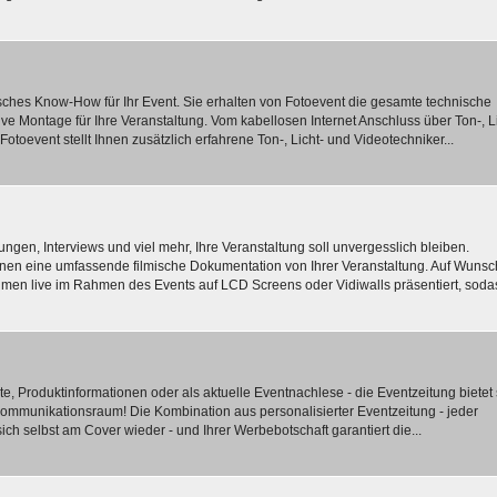
ches Know-How für Ihr Event. Sie erhalten von Fotoevent die gesamte technische
usive Montage für Ihre Veranstaltung. Vom kabellosen Internet Anschluss über Ton-, L
otoevent stellt Ihnen zusätzlich erfahrene Ton-, Licht- und Videotechniker...
gen, Interviews und viel mehr, Ihre Veranstaltung soll unvergesslich bleiben.
Ihnen eine umfassende filmische Dokumentation von Ihrer Veranstaltung. Auf Wunsc
men live im Rahmen des Events auf LCD Screens oder Vidiwalls präsentiert, soda
e, Produktinformationen oder als aktuelle Eventnachlese - die Eventzeitung bietet
Kommunikationsraum! Die Kombination aus personalisierter Eventzeitung - jeder
sich selbst am Cover wieder - und Ihrer Werbebotschaft garantiert die...