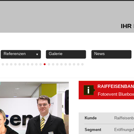
IHR
Referenzen
Galerie
News
RAIFFEISENBA
Fotoevent Bluebo
Kunde
Raiffeisen
Segment
Eröffnungsf