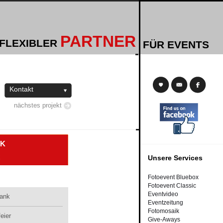
PARTNER
 FLEXIBLER
FÜR EVENTS
Kontakt
nächstes projekt
NK
x
Unsere Services
Fotoevent Bluebox
Fotoevent Classic
Eventvideo
bank
Eventzeitung
Fotomosaik
eier
Give-Aways