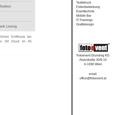
Textildruck
Bluebox
Folienbeklebung
Eventtechnik
Mobile Bar
IT-Trainings
Grafikdesign
ank Liesing
rlichen Eröffnung der
Vor Ort Druck im A5
Fotoevent Grundnig KG
Alserstraße 30/9-10
A-1090 Wien
email.
office@fotoevent.at